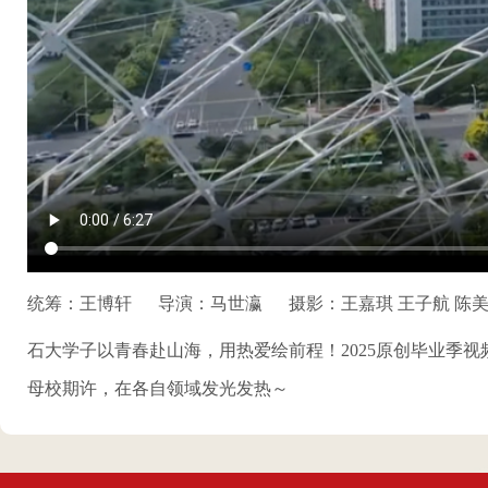
统筹：王博轩
导演：马世瀛
摄影：王嘉琪 王子航 陈美
石大学子以青春赴山海，用热爱绘前程！2025原创毕业季
母校期许，在各自领域发光发热～