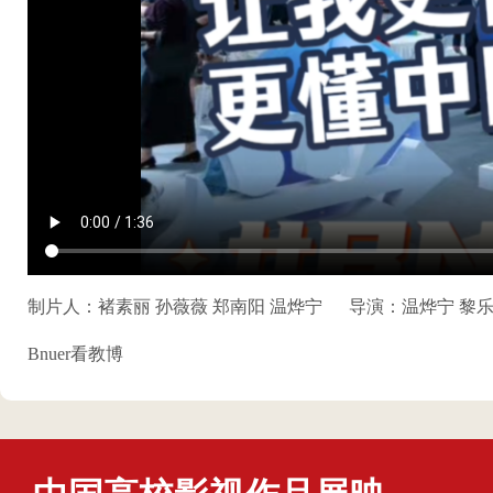
制片人：褚素丽 孙薇薇 郑南阳 温烨宁
导演：温烨宁 黎
Bnuer看教博