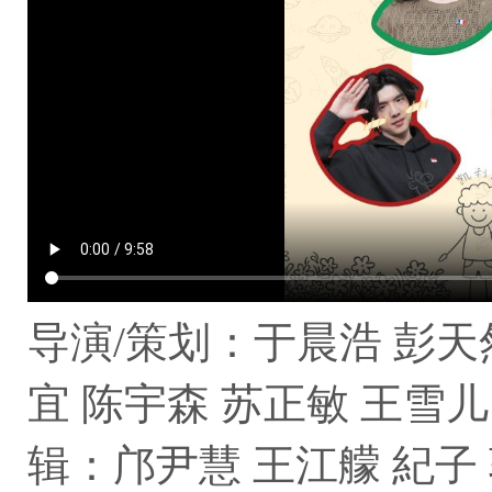
导演/策划：于晨浩 彭天
宜 陈宇森 苏正敏 王雪儿
辑：邝尹慧 王江艨 紀子