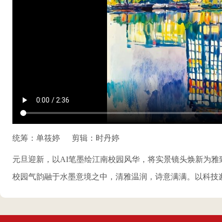
统筹：单筱婷
剪辑：时丹婷
元旦迎新，以AI笔墨绘江南校园风华，将实景镜头焕新为
校园气韵融于水墨意境之中，清雅温润，诗意满满。以科技