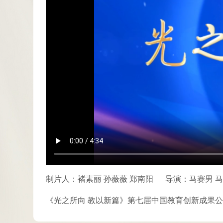
制片人：褚素丽 孙薇薇 郑南阳
导演：马赛男 
《光之所向 教以新篇》第七届中国教育创新成果