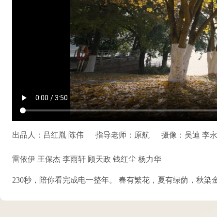
出品人：吕红胤 陈伟
指导老师：原航
摄像：吴迪 李永
雷依伊 王保杰 李雨轩 顾天政 钱红尘 杨力华
230秒，陪你看完成电一整年。 春有繁花，夏有绿荫，秋