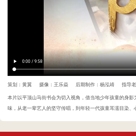
策划：黄翼
摄像：王乐焱
后期制作：杨泓靖
指导老
本片以平顶山马街书会为切入视角，借当地少年孩童的身影
味，从老一辈艺人的坚守传唱，到年轻一代孩童耳濡目染、