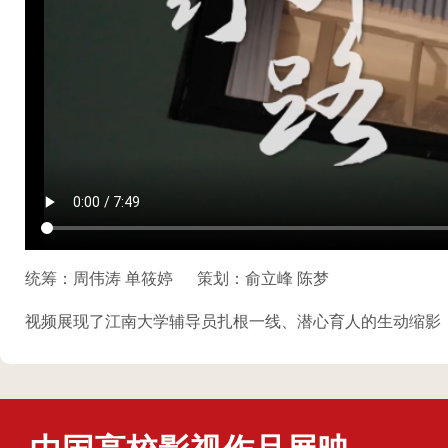
统筹：周伟涛 单筱婷
策划：俞立峰 陈梦
视频展现了江南大学辅导员扎根一线、潜心育人的生动缩影