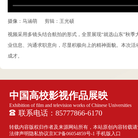
摄像：马涵萌
剪辑：王光硕
视频采用多镜头结合航拍的形式，全景展现“就选山东”秋
业信息、沟通求职意向，尽显积极向上的精神面貌。本次活
成才。
中国高校影视作品展映
Exhibition of film and television works of Chinese Universities
联系电话：85777866-6170
转载内容版权归作者及来源网站所有，本站原创内容转载请注明来源
法律声明隐私协议
京ICP备06054859号-1
手机版入口