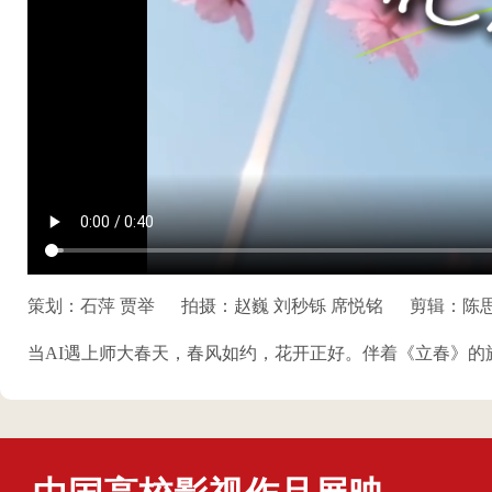
策划：石萍 贾举
拍摄：赵巍 刘秒铄 席悦铭
剪辑：陈
当AI遇上师大春天，春风如约，花开正好。伴着《立春》的