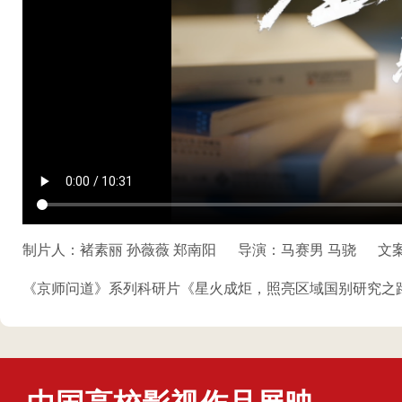
制片人：褚素丽 孙薇薇 郑南阳
导演：马赛男 马骁
文
《京师问道》系列科研片《星火成炬，照亮区域国别研究之