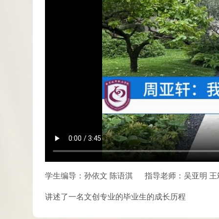
学生编导：孙依文 陈语淇
指导老师：吴亚明 王
讲述了一名文创专业的毕业生的成长历程