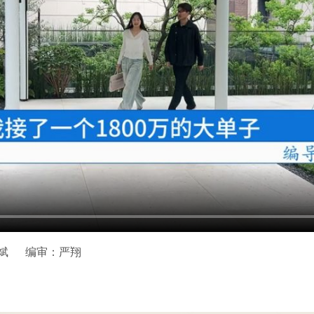
斌
编审：严翔