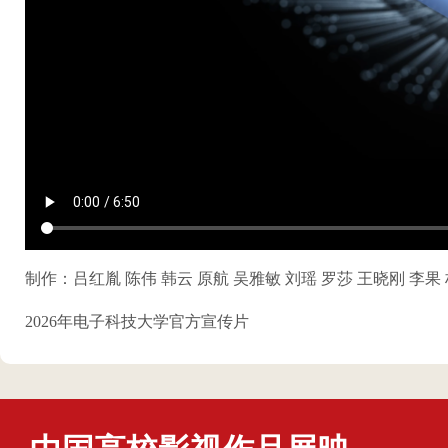
制作：吕红胤 陈伟 韩云 原航 吴雅敏 刘瑶 罗莎 王晓刚 李果
2026年电子科技大学官方宣传片