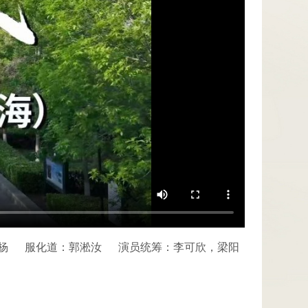
杨
服化道：郭淞汝
演员统筹：李可欣，梁阳