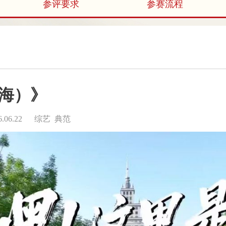
参评要求
参赛流程
海）》
06.22
综艺 典范