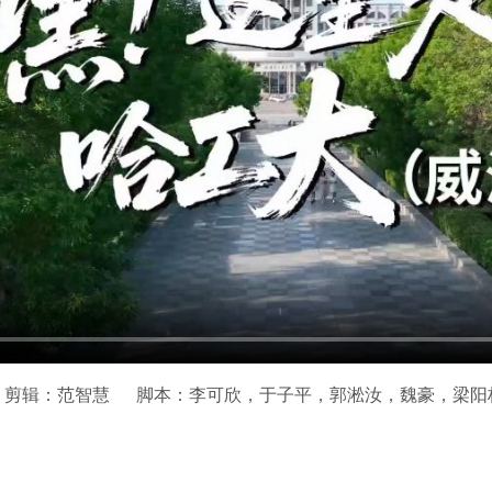
剪辑：范智慧
脚本：李可欣，于子平，郭淞汝，魏豪，梁阳