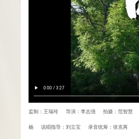
监制：王瑞玲
导演：李志强
拍摄：范智慧
杨
说唱指导：刘立宝
录音统筹：张克苒