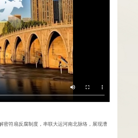
解密符扇反腐制度，串联大运河南北脉络，展现漕