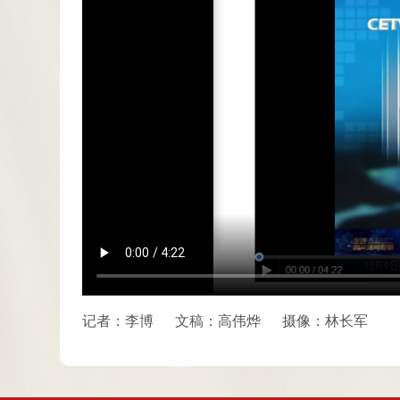
记者：李博
文稿：高伟烨
摄像：林长军