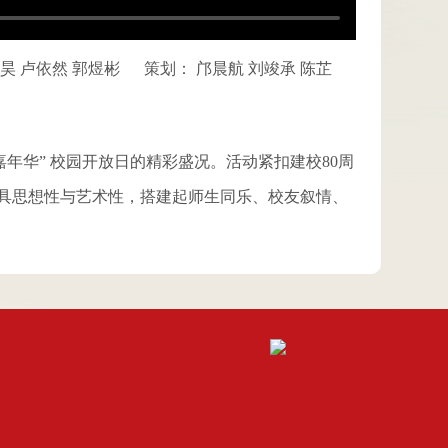
昊 卢依然 郭煜彬
策划： 邝晨航 刘竣承 陈芷
年华” 校园开放日的精彩盛况。活动紧扣建校80周
具思想性与艺术性，搭建起师生同乐、校友叙情、