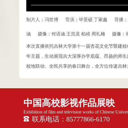
制片人：冯世博
导演：毕景硕 丁家鑫
导播：
涵
摄像：何语涵 王浩灵 柏靖 周礼楠
摄像：祁
本次直播依托吉林大学第十一届杏花文化节暨建校8
年主题，生动展现吉大深厚办学底蕴、昂扬的师生
校地联动、全民共享的春日舞台，全方位传递吉林
中国高校影视作品展映
Exhibition of film and television works of Chinese Univers
联系电话：85777866-6170