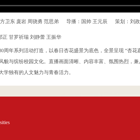
方卫东 庞岩 周骁勇 范思弟
导播：国帅 王元辰
策划：刘政
正 甘罗祈瑞 刘静蕾 王振华
0周年系列活动打造，以春日杏花盛景为底色，全景呈现 “杏花嘉
风貌与缤纷校园文化。直播画面清晰、内容丰富、氛围热烈，兼
大学独有的人文魅力与青春活力。
ities