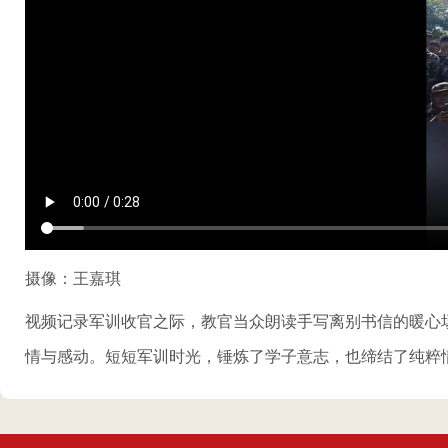
摄像：王嘉琪
视频记录军训收官之际，教官当众朗读手写离别书信的暖心
情与感动。短短军训时光，锤炼了学子意志，也缔结了纯粹