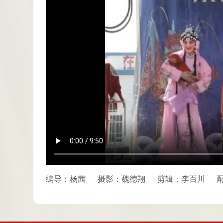
编导：杨茜
摄影：魏德翔
剪辑：李百川