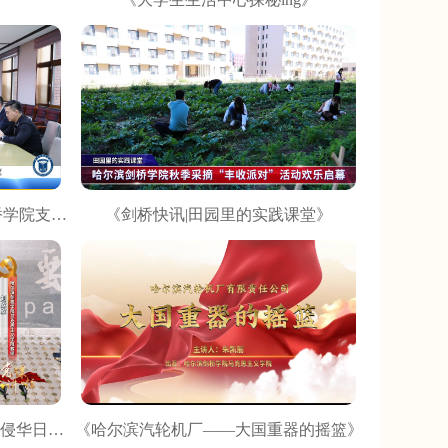
《剑桥快讯|民革省直哈尔滨剑桥学院支部成立大会》
《剑桥快讯|田园里的实践课堂》
《追寻永不褪色的精神丰碑——侵华日军虎头要塞博物馆》
《哈尔滨汽轮机厂——大国重器的摇篮》