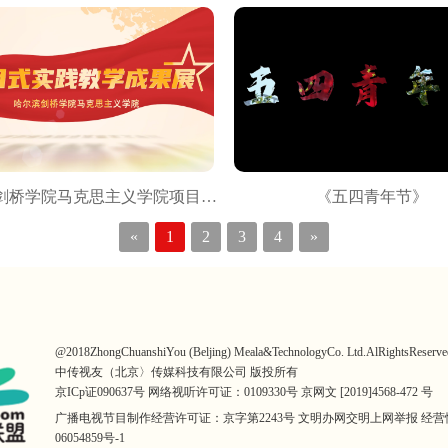
《哈尔滨剑桥学院马克思主义学院项目式实践教学成果展》
《五四青年节》
«
1
2
3
4
»
@2018ZhongChuanshiYou (Beljing) Meala&TechnologyCo. Ltd.AlRightsReserve
中传视友（北京〉传媒科技有限公司 版投所有
京ICp证090637号 网络视听许可证：0109330号 京网文 [2019]4568-472 号
广播电视节目制作经营许可证：京字第2243号 文明办网交明上网举报 经
06054859号-1