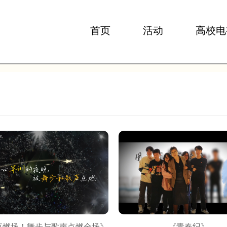
首页
活动
高校电
夜燃场！舞步与歌声点燃全场》
《青春纪》