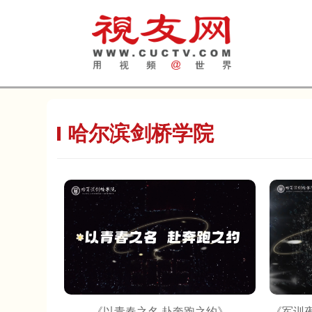
哈尔滨剑桥学院
《以青春之名 赴奔跑之约》
《军训