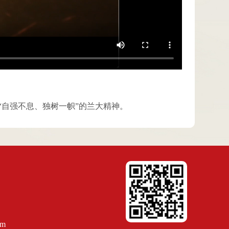
自强不息、独树一帜”的兰大精神。
m