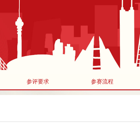
参评要求
参赛流程